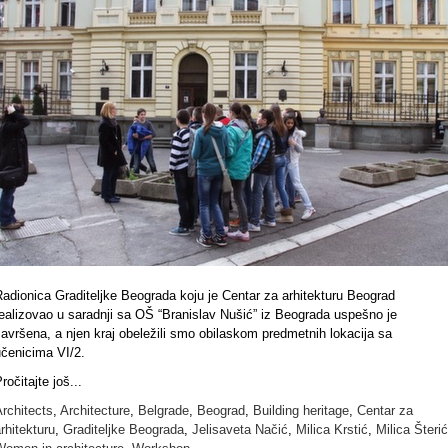
Radionica
Graditeljke Beograda
koju je Centar za arhitekturu Beograd
ealizovao u saradnji sa OŠ “Branislav Nušić” iz Beograda uspešno je
avršena, a njen kraj obeležili smo obilaskom predmetnih lokacija sa
učenicima VI/2.
ročitajte još...
rchitects
,
Architecture
,
Belgrade
,
Beograd
,
Building heritage
,
Centar za
rhitekturu
,
Graditeljke Beograda
,
Jelisaveta Načić
,
Milica Krstić
,
Milica Šterić