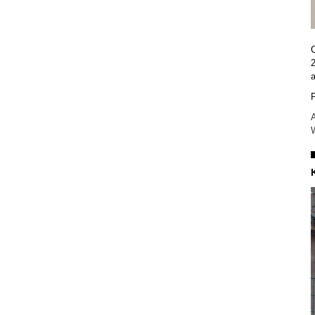
C
2
a
P
A