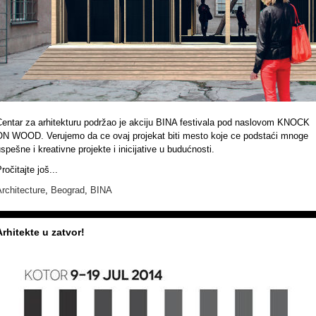
Centar za arhitekturu podržao je akciju BINA festivala pod naslovom KNOCK
ON WOOD. Verujemo da ce ovaj projekat biti mesto koje ce podstaći mnoge
spešne i kreativne projekte i inicijative u budućnosti.
ročitajte još...
rchitecture
,
Beograd
,
BINA
Arhitekte u zatvor!