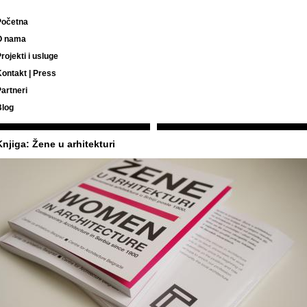
Početna
O nama
rojekti i usluge
ontakt | Press
artneri
Blog
Knjiga: Žene u arhitekturi