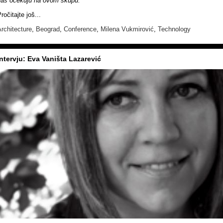
nas očekuju na ovom skupu.
ročitajte još...
rchitecture
,
Beograd
,
Conference
,
Milena Vukmirović
,
Technology
Intervju: Eva Vaništa Lazarević