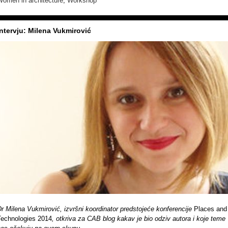
Women in architecture
,
Workshop
Intervju: Milena Vukmirović
r Milena Vukmirović, izvršni koordinator predstojeće konferencije
Places and
Technologies 2014
, otkriva za CAB blog kakav je bio odziv autora i koje teme