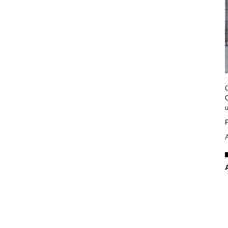
u
P
A