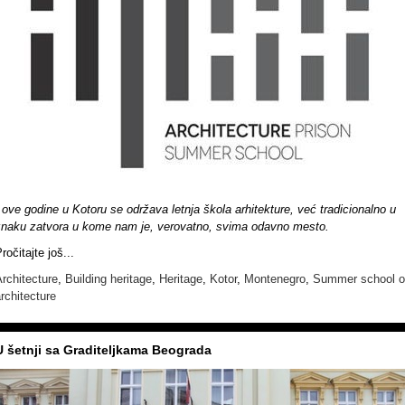
 ove godine u Kotoru se održava letnja škola arhitekture, već tradicionalno u
znaku zatvora u kome nam je, verovatno, svima odavno mesto.
ročitajte još...
rchitecture
,
Building heritage
,
Heritage
,
Kotor
,
Montenegro
,
Summer school o
rchitecture
U šetnji sa Graditeljkama Beograda