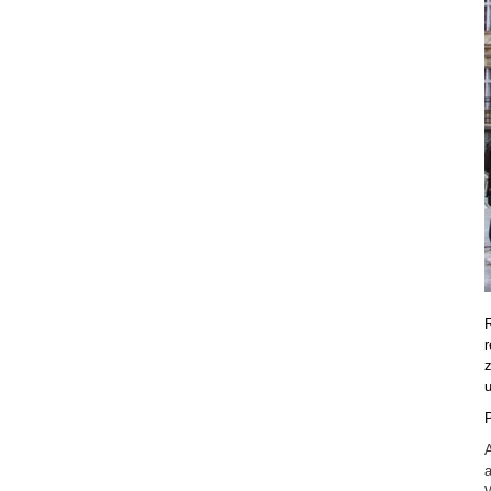
r
z
P
A
a