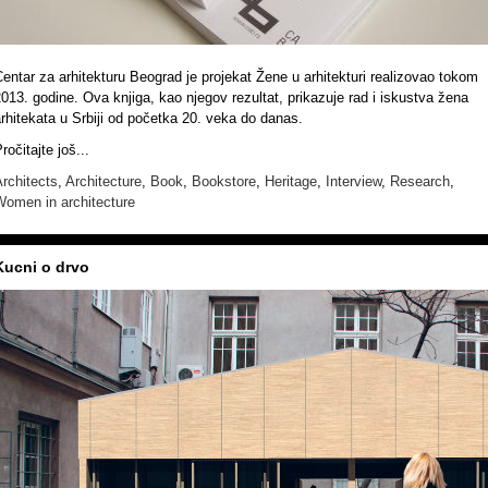
entar za arhitekturu Beograd
je projekat
Žene u arhitekturi
realizovao tokom
013. godine. Ova knjiga, kao njegov rezultat, prikazuje rad i iskustva žena
rhitekata u Srbiji od početka 20. veka do danas.
ročitajte još...
rchitects
,
Architecture
,
Book
,
Bookstore
,
Heritage
,
Interview
,
Research
,
Women in architecture
Kucni o drvo