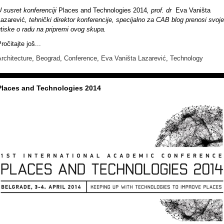
 susret konferenciji
Places and Technologies 2014
, prof. dr
Eva Vaništa
Lazarević
, tehnički direktor konferencije, specijalno za CAB blog prenosi svoje
tiske o radu na pripremi ovog skupa.
ročitajte još...
rchitecture
,
Beograd
,
Conference
,
Eva Vaništa Lazarević
,
Technology
Places and Technologies 2014