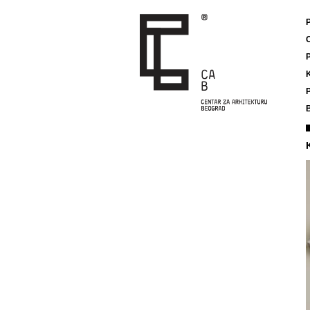
P
K
P