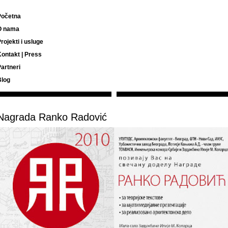
Početna
O nama
rojekti i usluge
ontakt | Press
artneri
Blog
Nagrada Ranko Radović