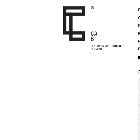
P
K
P