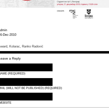
admin
16-Dec-2010
Award
,
Kolarac
,
Ranko Radović
Leave a Reply
NAME (REQUIRED)
MAIL (WILL NOT BE PUBLISHED) (REQUIRED)
WEBSITE