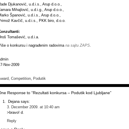
ade Djukanović, u.d.i.s., Arup d.o.o.,
amara Mihajlović, u.d.i.g., Arup d.o.o.,
arko Španović, u.d.i.s., Arup d.o.o.,
rimož Kavčič, u.d.i.s., PKK biro, d.o.o.
Konzultanti:
roš Tomašević, u.d.i.a.
Više o konkursu i nagrađenim radovima
na sajtu ZAPS
.
admin
17-Nov-2009
Award
,
Competition
,
Podutik
One Response to “Rezultati konkursa – Podutik kod Ljubljane”
Dejana
says:
3. December 2009. at 10:40 am
>bravo! d.
Reply