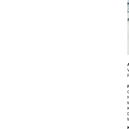
A
V
R
G
N
M
K
D
M