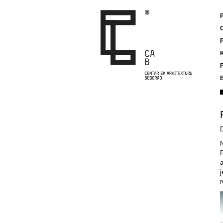
P
K
P
P
a
r