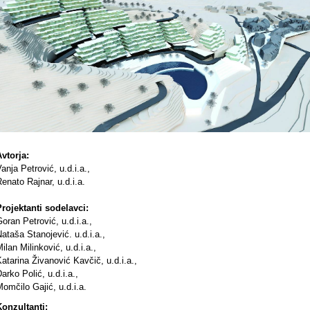
vtorja:
anja Petrović, u.d.i.a.,
enato Rajnar, u.d.i.a.
Projektanti sodelavci:
oran Petrović, u.d.i.a.,
ataša Stanojević. u.d.i.a.,
ilan Milinković, u.d.i.a.,
atarina Živanović Kavčič, u.d.i.a.,
arko Polić, u.d.i.a.,
omčilo Gajić, u.d.i.a.
Konzultanti: