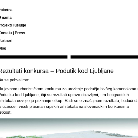
Početna
O nama
rojekti i usluge
ontakt | Press
artneri
Blog
Rezultati konkursa – Podutik kod Ljubljane
Da se pohvalimo:
Na javnom urbanističkom konkursu za uređenje područja bivšeg kamenoloma 
odutiku kod Ljubljane, čiji su rezultati upravo objavljeni, tim beogradskih
rhitekata osvojio je priznanje-otkup. Radi se o značajnom rezultatu, budući d
je učešće i visok plasman srpskih arhitekata na slovenačkim konkursima
etkost.